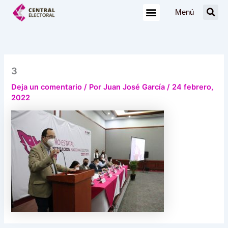
Ir
Menú
al
contenido
3
Deja un comentario
/ Por
Juan José García
/
24 febrero,
2022