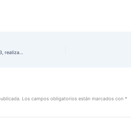
Foro de Distritación Electoral Nacional 2021-2023, realizado en Toluca, Estado de México
publicada.
Los campos obligatorios están marcados con
*