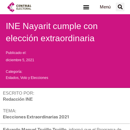
Ir
Menú
al
contenido
INE Nayarit cumple con
elección extraordinaria
Publicado el:
diciembre 5, 2021
Categoría:
Estados
,
Voto y Elecciones
ESCRITO POR:
Redacción INE
TEMA:
Elecciones Extraordinarias 2021
Eduardo Manuel Trujillo Trujillo,
informó que el Programa de