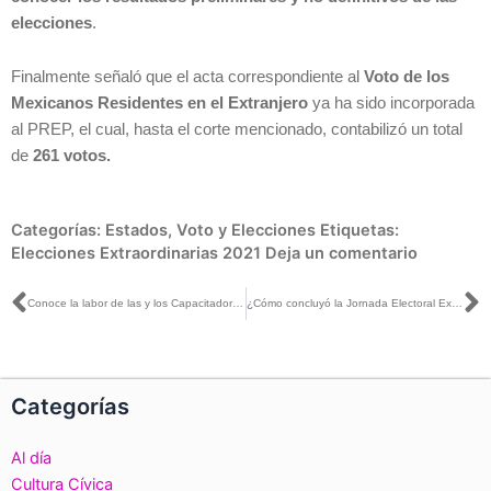
elecciones
.
Finalmente señaló que el acta correspondiente al
Voto de los
Mexicanos Residentes en el Extranjero
ya ha sido incorporada
al PREP, el cual, hasta el corte mencionado, contabilizó un total
de
261 votos.
Categorías:
Estados
,
Voto y Elecciones
Etiquetas:
Elecciones Extraordinarias 2021
Deja un comentario
Ant
S
Conoce la labor de las y los Capacitadores Asistentes Electorales en Aticama, Nayarit
¿Cómo concluyó la Jornada Electoral Extraordinaria en Nayarit para elegir una Senaduría?
Categorías
Al día
Cultura Cívica