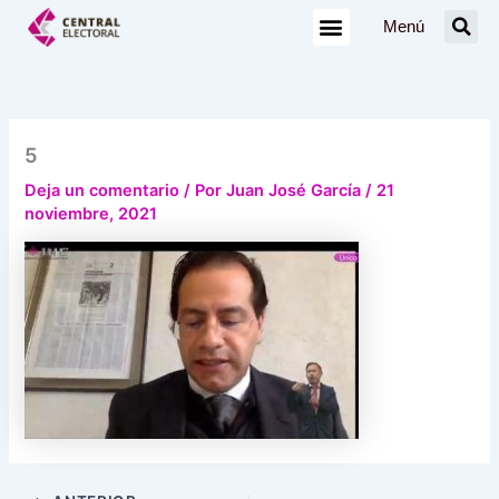
Ir
Menú
al
contenido
5
Deja un comentario
/ Por
Juan José García
/
21
noviembre, 2021