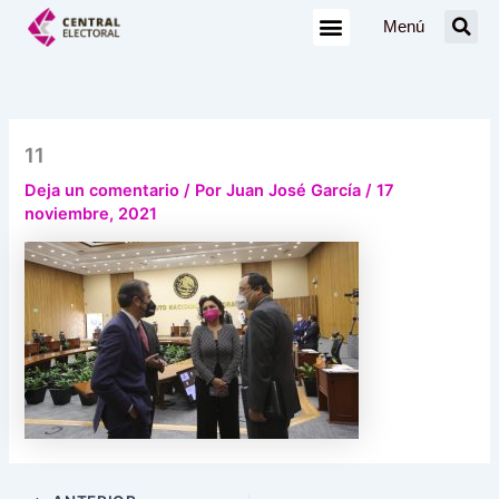
Ir
Menú
al
contenido
11
Deja un comentario
/ Por
Juan José García
/
17
noviembre, 2021