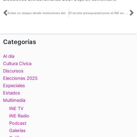
Ant
S
Existe un ataque desde instituciones del Estado hacia el INE: Claudia Zavala, con Óscar Mario Beteta
El recorte presupuestal pone al INE en una situación económicamente muy complicada: Uuc-kib Espadas con Denise Maerker
Categorías
Al día
Cultura Cívica
Discursos
Elecciones 2025
Especiales
Estados
Multimedia
INE TV
INE Radio
Podcast
Galerías