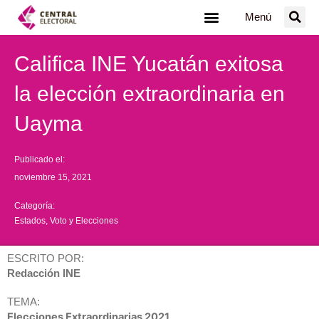
Ir
Menú
al
contenido
Califica INE Yucatán exitosa
la elección extraordinaria en
Uayma
Publicado el:
noviembre 15, 2021
Categoría:
Estados
,
Voto y Elecciones
ESCRITO POR:
Redacción INE
TEMA:
Elecciones Extraordinarias 2021