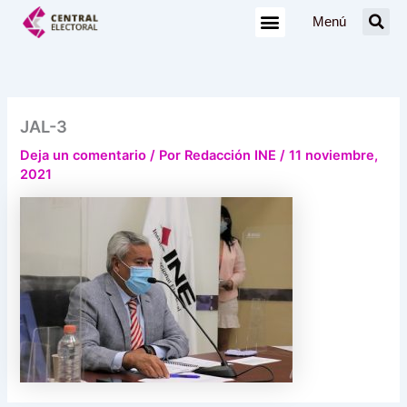
Ir
Menú
al
contenido
JAL-3
Deja un comentario
/ Por
Redacción INE
/
11 noviembre,
2021