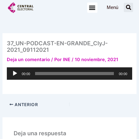
Ir
Menú
al
contenido
37_UN-PODCAST-EN-GRANDE_CIyJ-
2021_09112021
Deja un comentario
/ Por
INE
/
10 noviembre, 2021
Reproductor
00:00
00:00
de
audio
ANTERIOR
Deja una respuesta