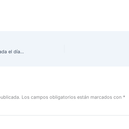
Sesión Extraordinaria del Consejo General, realizada el día 10 de noviembre de 2021
publicada.
Los campos obligatorios están marcados con
*