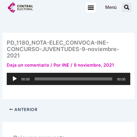
Ir
Menú
al
contenido
PD_1180_NOTA-ELEC_CONVOCA-INE-
CONCURSO-JUVENTUDES-9-noviembre-
2021
Deja un comentario
/ Por
INE
/
9 noviembre, 2021
Reproductor
00:00
00:00
de
audio
ANTERIOR