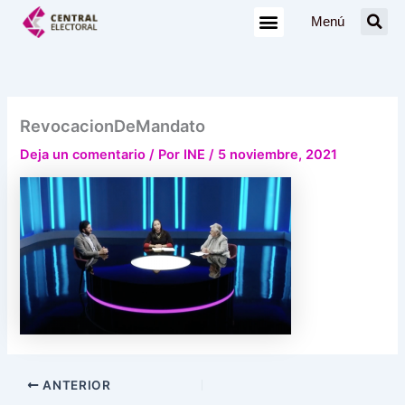
Ir
Menú
al
contenido
RevocacionDeMandato
Deja un comentario
/ Por
INE
/
5 noviembre, 2021
ANTERIOR