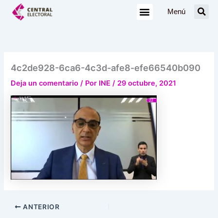
Ir
Menú
al
contenido
4c2de928-6ca6-4c3d-afe8-efe66540b090
Deja un comentario
/ Por
INE
/
29 octubre, 2021
ANTERIOR