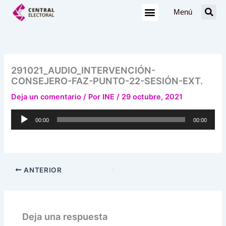
Ir
Menú
al
contenido
291021_AUDIO_INTERVENCIÓN-
CONSEJERO-FAZ-PUNTO-22-SESIÓN-EXT.
Deja un comentario
/ Por
INE
/
29 octubre, 2021
Reproductor
00:00
00:00
de
audio
ANTERIOR
Deja una respuesta