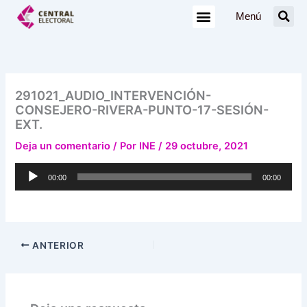
Ir
Menú
al
contenido
291021_AUDIO_INTERVENCIÓN-
CONSEJERO-RIVERA-PUNTO-17-SESIÓN-
EXT.
Deja un comentario
/ Por
INE
/
29 octubre, 2021
Reproductor
00:00
00:00
de
audio
ANTERIOR