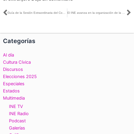
Ant
S
Guía de la Sesión Extraordinaria del Consejo General, 26 de octubre de 2021
El INE avanza en la organización de la Revocación de Mandato, en caso de que la ciudadanía así lo determine
Categorías
Al día
Cultura Cívica
Discursos
Elecciones 2025
Especiales
Estados
Multimedia
INE TV
INE Radio
Podcast
Galerías