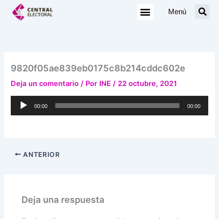
Ir
Menú
al
contenido
9820f05ae839eb0175c8b214cddc602e
Deja un comentario
/ Por
INE
/
22 octubre, 2021
Reproductor
00:00
00:00
de
audio
ANTERIOR
Deja una respuesta