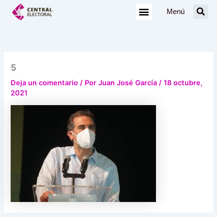
Ir
Menú
al
contenido
5
Deja un comentario
/ Por
Juan José García
/
18 octubre,
2021