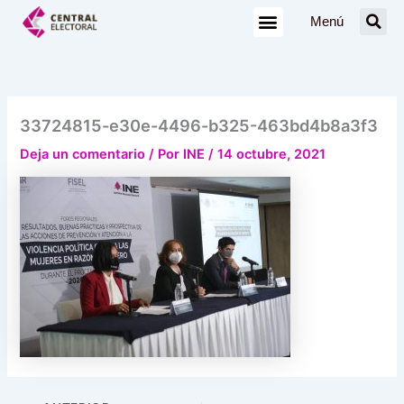
Ir
Menú
al
contenido
33724815-e30e-4496-b325-463bd4b8a3f3
Deja un comentario
/ Por
INE
/
14 octubre, 2021