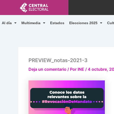
Ir
al
contenido
Al día
Multimedia
Estados
Elecciones 2025
Cul
PREVIEW_notas-2021-3
Deja un comentario
/ Por
INE
/
4 octubre, 2