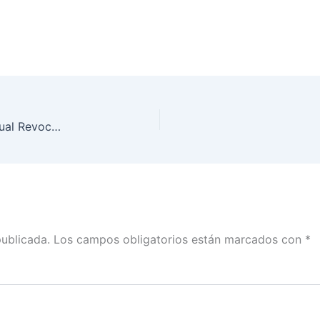
Te invitamos a visitar el micrositio sobre la eventual Revocación de Mandato.
publicada.
Los campos obligatorios están marcados con
*