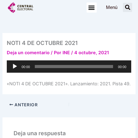
Ir
Menú
al
contenido
NOTI 4 DE OCTUBRE 2021
Deja un comentario
/ Por
INE
/
4 octubre, 2021
Reproductor
00:00
00:00
de
audio
«NOTI 4 DE OCTUBRE 2021». Lanzamiento: 2021. Pista 49.
ANTERIOR
Deja una respuesta