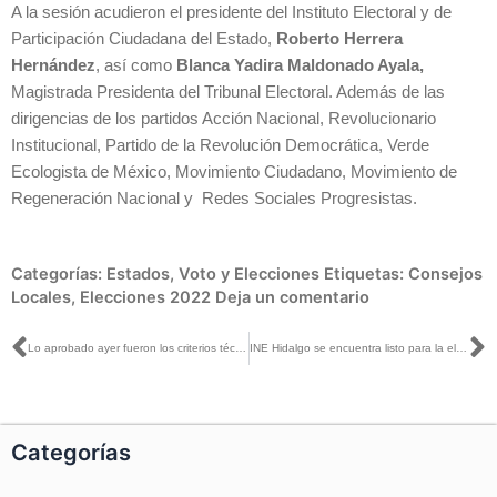
A la sesión acudieron el presidente del Instituto Electoral y de
Participación Ciudadana del Estado,
Roberto Herrera
Hernández
, así como
Blanca Yadira Maldonado Ayala,
Magistrada Presidenta del Tribunal Electoral. Además de las
dirigencias de los partidos Acción Nacional, Revolucionario
Institucional, Partido de la Revolución Democrática, Verde
Ecologista de México, Movimiento Ciudadano, Movimiento de
Regeneración Nacional y Redes Sociales Progresistas.
Categorías:
Estados
,
Voto y Elecciones
Etiquetas:
Consejos
Locales
,
Elecciones 2022
Deja un comentario
Ant
S
Lo aprobado ayer fueron los criterios técnicos con base en los cuales se va a llevar a cabo la redistritación: Carla Humphrey con Gabriela Warkentin
INE Hidalgo se encuentra listo para la elección de Gobernador en 2022
Categorías