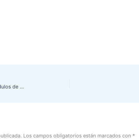
Preguntas frecuentes de la reapertura de los Módulos de Atención Ciudadana
publicada.
Los campos obligatorios están marcados con
*