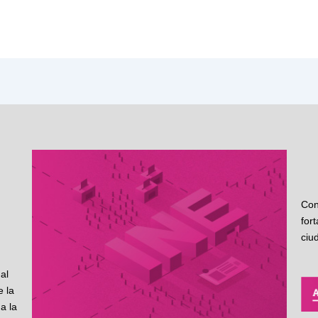
Con
for
ciu
al
 la
a la