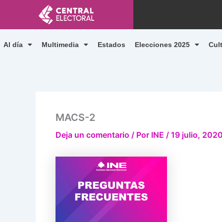
Ir
al
contenido
Al día
Multimedia
Estados
Elecciones 2025
Cul
MACS-2
Deja un comentario
/ Por
INE
/
19 julio, 202