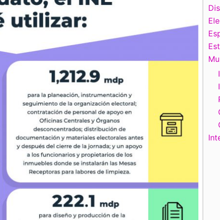
Di
El
Esp
Es
Mu
Int