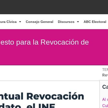
tura Cívica
Consejo General
Discursos
ABC Electoral
puesto para la Revocación de
TE
Re
Ca
Al 
Cul