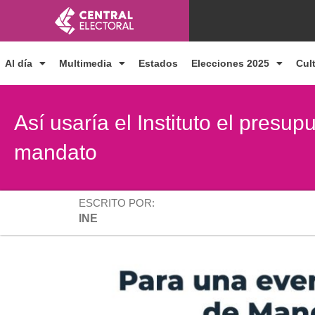
Ir
al
contenido
Al día
Multimedia
Estados
Elecciones 2025
Cul
Así usaría el Instituto el presu
mandato
ESCRITO POR:
INE