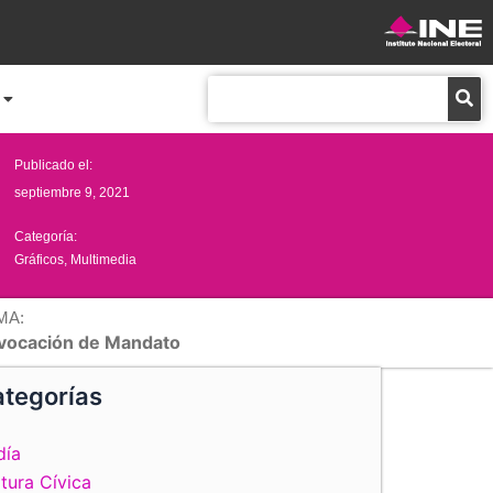
Buscar
Publicado el:
septiembre 9, 2021
Categoría:
Gráficos
,
Multimedia
MA:
vocación de Mandato
tegorías
día
tura Cívica