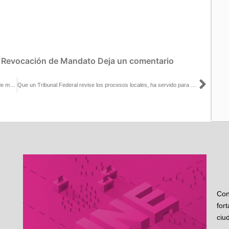
:
Revocación de Mandato
Deja un comentario
Sigu
Conoce cómo usará el INE los recursos en caso de Revocación de mandato
Que un Tribunal Federal revise los procesos locales, ha servido para que la ciudadanía tenga más confianza en que su voto se contará bien: Espadas con René Cervera
Con
for
ciu