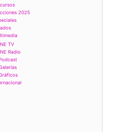
scursos
ecciones 2025
eciales
tados
ltimedia
INE TV
INE Radio
Podcast
Galerías
Gráficos
ernacional