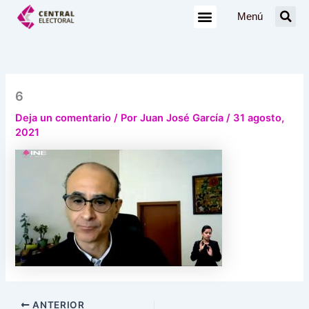
Ir
Menú
al
contenido
6
Deja un comentario
/ Por
Juan José García
/
31 agosto,
2021
ANTERIOR