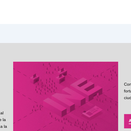
Con
for
ciu
al
 la
a la