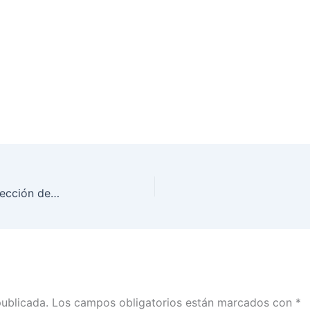
Las personas que participen en el proceso de selección de consejeras y consejeros de los Organismos Públicos Locales Electorales deberán presentar su 3 de 3 vs violencia
publicada.
Los campos obligatorios están marcados con
*