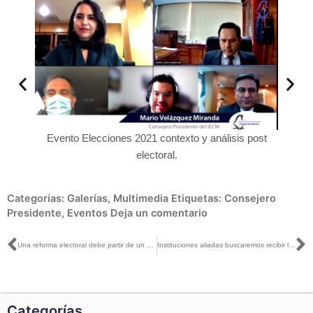
Evento Elecciones 2021 contexto y análisis post
Lorenz
 INE en
electoral.
Categorías:
Galerías
,
Multimedia
Etiquetas:
Consejero
Presidente
,
Eventos
Deja un comentario
Ant
S
Una reforma electoral debe partir de un diagnóstico claro y de un proceso de deliberación incluyente: Lorenzo Córdova
Instituciones aliadas buscaremos recibir la opinión de niñas, niños y jóvenes en la CIJ 2021
Categorías