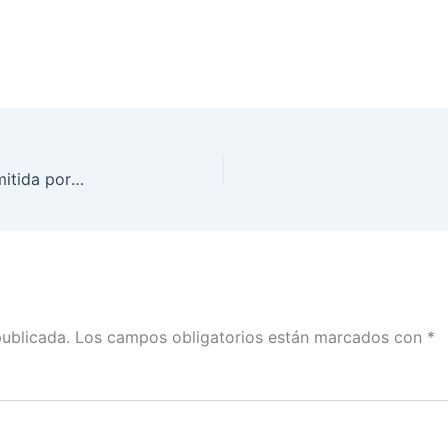
Sesión Extraordinaria del Consejo General, transmitida por la plataforma del INE, el día 23 de agosto de 2021
publicada.
Los campos obligatorios están marcados con
*