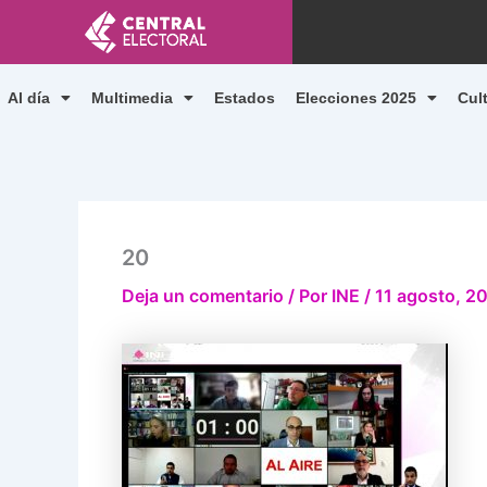
Ir
al
contenido
Al día
Multimedia
Estados
Elecciones 2025
Cul
20
Deja un comentario
/ Por
INE
/
11 agosto, 2