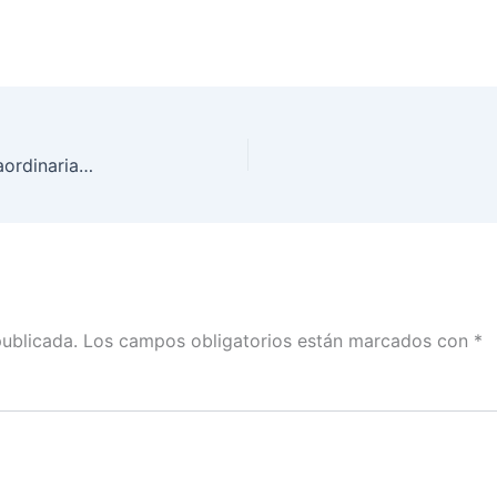
Versión estenográfica de la Segunda Sesión Extraordinaria del Consejo General, 11 de agosto de 2021
publicada.
Los campos obligatorios están marcados con
*