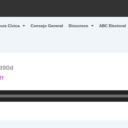
tura Cívica
Consejo General
Discursos
ABC Electoral
d90d
21