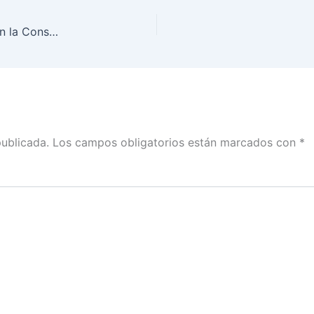
Se debe apostar por fortalecer la participación en la Consulta Popular: José Roberto Ruiz con Luis Ramírez Baqueiro
publicada.
Los campos obligatorios están marcados con
*