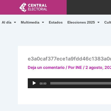
Ir
al
contenido
Al día
Multimedia
Estados
Elecciones 2025
Cul
e3a0caf377ece1a9fdd46c1383a0
Deja un comentario
/ Por
INE
/
2 agosto, 20
Reproductor
00:00
de
audio