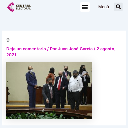
Ir
Menú
al
contenido
9
Deja un comentario
/ Por
Juan José García
/
2 agosto,
2021