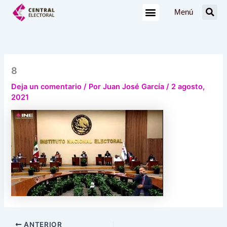
Ir
Menú
al
contenido
8
Deja un comentario
/ Por
Juan José García
/
2 agosto,
2021
ANTERIOR