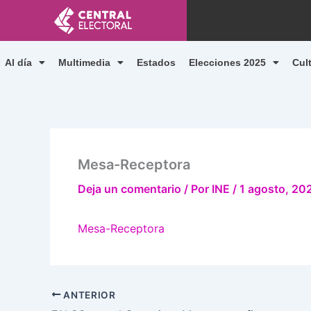
Ir
al
contenido
Al día
Multimedia
Estados
Elecciones 2025
Cul
Mesa-Receptora
Deja un comentario
/ Por
INE
/
1 agosto, 20
Mesa-Receptora
ANTERIOR