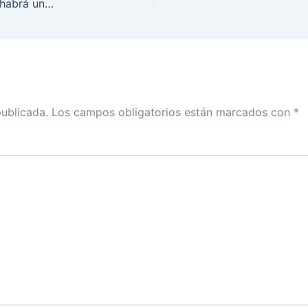
FALSO que el Consejero Murayama afirmara que habrá una mesa receptora esperando por el Presidente de la República en Nayarit
publicada.
Los campos obligatorios están marcados con
*