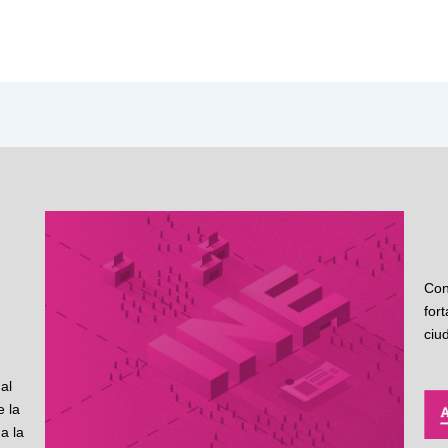
Con
for
ciu
al
 la
a la