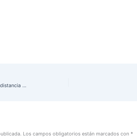
Recuerda llevar tu cubrebocas, mantener la sana distancia y aplicar gel antibacterial este 1 de agosto en la Consulta Popular
publicada.
Los campos obligatorios están marcados con
*