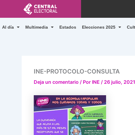
Ir
al
contenido
Al día
Multimedia
Estados
Elecciones 2025
Cul
INE-PROTOCOLO-CONSULTA
Deja un comentario
/ Por
INE
/
26 julio, 202