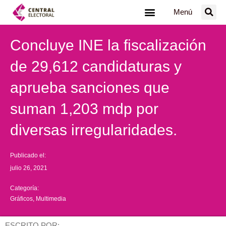
Ir
Menú
al
contenido
Concluye INE la fiscalización
de 29,612 candidaturas y
aprueba sanciones que
suman 1,203 mdp por
diversas irregularidades.
Publicado el:
julio 26, 2021
Categoría:
Gráficos
,
Multimedia
ESCRITO POR: