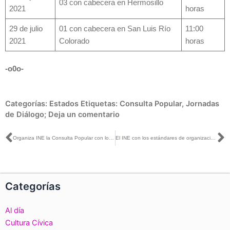
03 con cabecera en Hermosillo
2021
horas
29 de julio
01 con cabecera en San Luis Río
11:00
2021
Colorado
horas
-o0o-
Categorías:
Estados
Etiquetas:
Consulta Popular
,
Jornadas
de Diálogo;
Deja un comentario
Ant
S
Organiza INE la Consulta Popular con los mismos estándares de calidad y profesionalismo que una elección
El INE con los estándares de organización y calidad que tiene garantiza la certeza, la secrecía y la libertad del voto: Claudia Zavala con Liliana Sosa y Rafael Gamboa
Categorías
Al día
Cultura Cívica