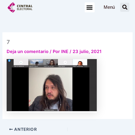
Ir
Menú
al
contenido
7
Deja un comentario
/ Por
INE
/
23 julio, 2021
ANTERIOR