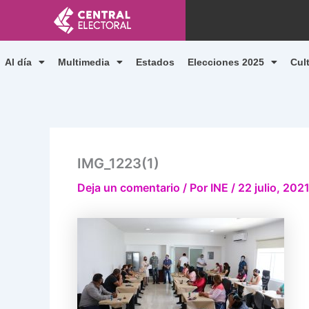
Ir
al
contenido
Al día
Multimedia
Estados
Elecciones 2025
Cul
IMG_1223(1)
Deja un comentario
/ Por
INE
/
22 julio, 202