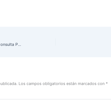
Tamaulipas cuenta ya con las papeletas para la Consulta Popular
publicada.
Los campos obligatorios están marcados con
*