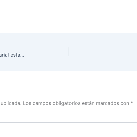
Personas morales o físicas con actividad empresarial están impedidas de aportar dinero a campañas: Jaime Rivera con Mariana Hernández
publicada.
Los campos obligatorios están marcados con
*