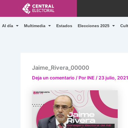
Ir
al
contenido
Al día
Multimedia
Estados
Elecciones 2025
Cul
Jaime_Rivera_00000
Deja un comentario
/ Por
INE
/
23 julio, 202