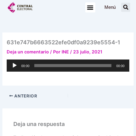
Ir
Menú
al
contenido
631e747b6663522efe0df0a9239e5554-1
Deja un comentario
/ Por
INE
/
23 julio, 2021
Reproductor
00:00
00:00
de
audio
ANTERIOR
Deja una respuesta