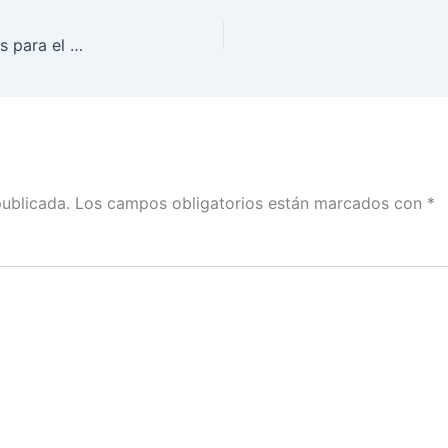
El Consejo General resolvió situaciones relevantes para el sistema electoral: Claudia Zavala con Olivia Zerón y Genaro Lozano
publicada.
Los campos obligatorios están marcados con
*