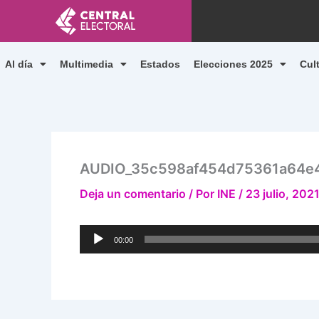
Ir
al
contenido
Al día
Multimedia
Estados
Elecciones 2025
Cul
AUDIO_35c598af454d75361a64e
Deja un comentario
/ Por
INE
/
23 julio, 202
Reproductor
00:00
de
audio