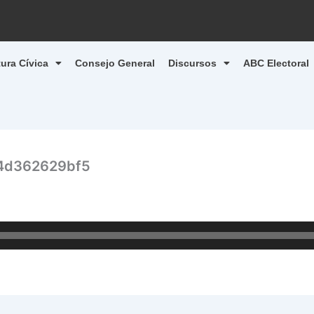
tura Cívica
Consejo General
Discursos
ABC Electoral
4d362629bf5
1