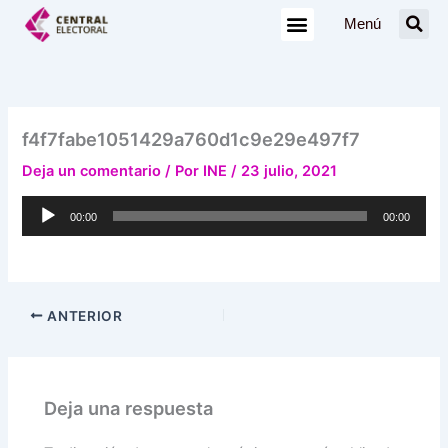
Ir
Menú
al
contenido
f4f7fabe1051429a760d1c9e29e497f7
Deja un comentario
/ Por
INE
/
23 julio, 2021
Reproductor
00:00
00:00
de
audio
ANTERIOR
Deja una respuesta