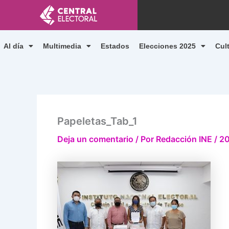
Ir
al
contenido
Al día
Multimedia
Estados
Elecciones 2025
Cul
Papeletas_Tab_1
Deja un comentario
/ Por
Redacción INE
/
20