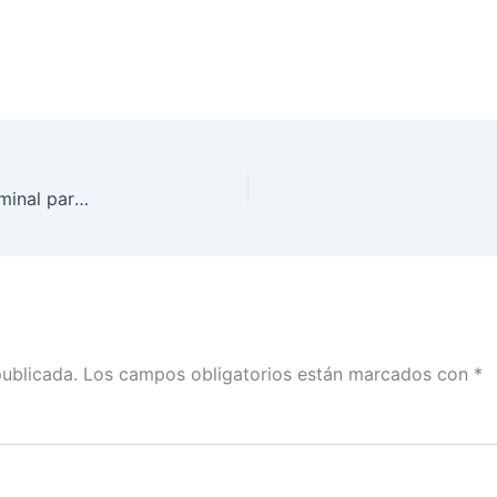
Juntas distritales de Tabasco recibieron Lista Nominal para Consulta Popular
publicada.
Los campos obligatorios están marcados con
*