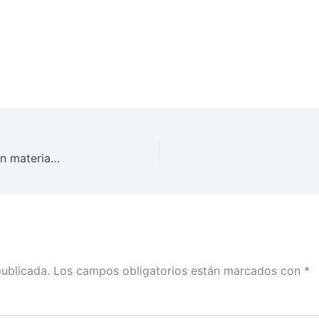
Juntas local y distritales del INE Sonora recibieron material para la Consulta Popular del 1 de agosto
publicada.
Los campos obligatorios están marcados con
*