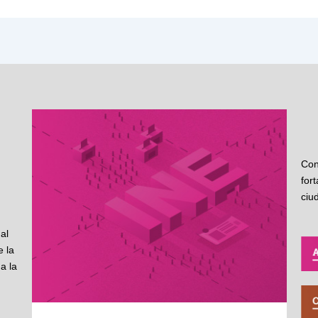
Con
for
ciu
al
 la
a la