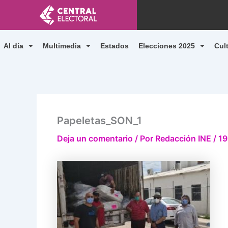
Ir
al
contenido
Al día
Multimedia
Estados
Elecciones 2025
Cul
Papeletas_SON_1
Deja un comentario
/ Por
Redacción INE
/
19