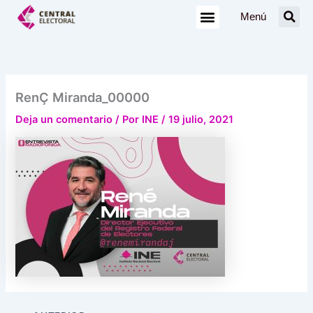
Ir
Menú
al
contenido
RenÇ Miranda_00000
Deja un comentario
/ Por
INE
/
19 julio, 2021