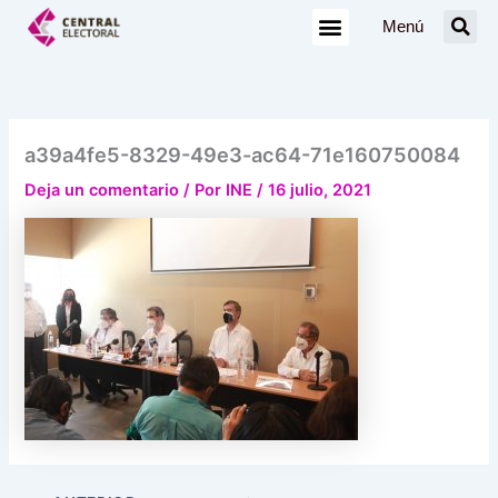
Ir
Menú
al
contenido
a39a4fe5-8329-49e3-ac64-71e160750084
Deja un comentario
/ Por
INE
/
16 julio, 2021