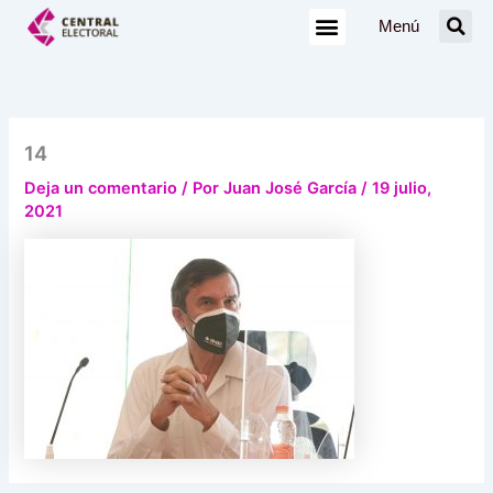
Ir
Menú
al
contenido
14
Deja un comentario
/ Por
Juan José García
/
19 julio,
2021