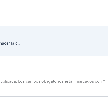
El INE tuvo capacidad para optimizar recursos y hacer la consulta sin comprometer la calidad: Norma de la Cruz con Guillermo Ortega
publicada.
Los campos obligatorios están marcados con
*