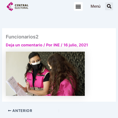
Ir
Menú
al
contenido
Funcionarios2
Deja un comentario
/ Por
INE
/
16 julio, 2021
ANTERIOR