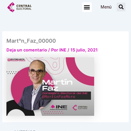
Ir
Menú
al
contenido
Mart°n_Faz_00000
Deja un comentario
/ Por
INE
/
15 julio, 2021