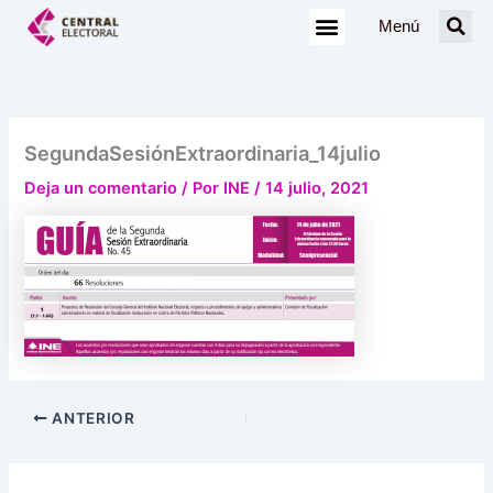
Ir
Menú
al
contenido
SegundaSesiónExtraordinaria_14julio
Deja un comentario
/ Por
INE
/
14 julio, 2021
ANTERIOR